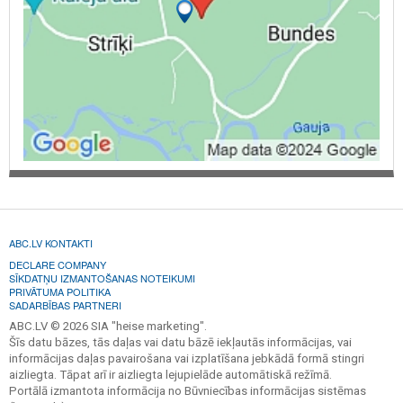
ABC.LV KONTAKTI
DECLARE COMPANY
SĪKDATŅU IZMANTOŠANAS NOTEIKUMI
PRIVĀTUMA POLITIKA
SADARBĪBAS PARTNERI
ABC.LV © 2026 SIA "heise marketing".
Šīs datu bāzes, tās daļas vai datu bāzē iekļautās informācijas, vai
informācijas daļas pavairošana vai izplatīšana jebkādā formā stingri
aizliegta. Tāpat arī ir aizliegta lejupielāde automātiskā režīmā.
Portālā izmantota informācija no Būvniecības informācijas sistēmas