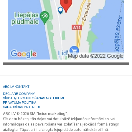
ABC.LV KONTAKTI
DECLARE COMPANY
SĪKDATŅU IZMANTOŠANAS NOTEIKUMI
PRIVĀTUMA POLITIKA
SADARBĪBAS PARTNERI
ABC.LV © 2026 SIA "heise marketing".
Šīs datu bāzes, tās daļas vai datu bāzē iekļautās informācijas, vai
informācijas daļas pavairošana vai izplatīšana jebkādā formā stingri
aizliegta. Tāpat arī ir aizliegta lejupielāde automātiskā režīmā.