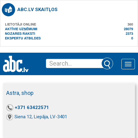
ABC.LV SKAITĻOS
LIETOTĀJI ONLINE
360
AKTĪVIE UZŅĒMUMI
28079
NOZARES RAKSTI
2373
EKSPERTU ATBILDES
0
Toggle
naviga
Astra, shop
+371 63422571
Siena 12, Liepāja, LV-3401