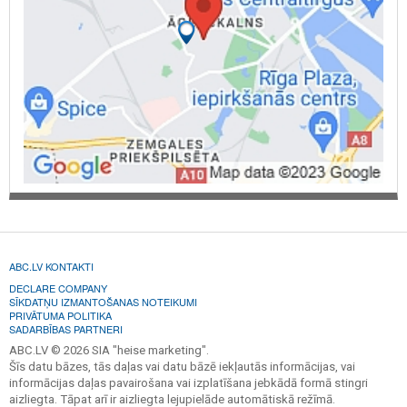
ABC.LV KONTAKTI
DECLARE COMPANY
SĪKDATŅU IZMANTOŠANAS NOTEIKUMI
PRIVĀTUMA POLITIKA
SADARBĪBAS PARTNERI
ABC.LV © 2026 SIA "heise marketing".
Šīs datu bāzes, tās daļas vai datu bāzē iekļautās informācijas, vai
informācijas daļas pavairošana vai izplatīšana jebkādā formā stingri
aizliegta. Tāpat arī ir aizliegta lejupielāde automātiskā režīmā.