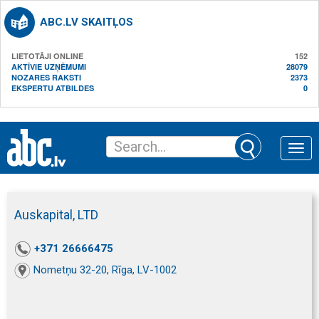
ABC.LV SKAITĻOS
LIETOTĀJI ONLINE
152
AKTĪVIE UZŅĒMUMI
28079
NOZARES RAKSTI
2373
EKSPERTU ATBILDES
0
Toggle
naviga
Auskapital, LTD
+371 26666475
Nometņu 32-20, Rīga, LV-1002