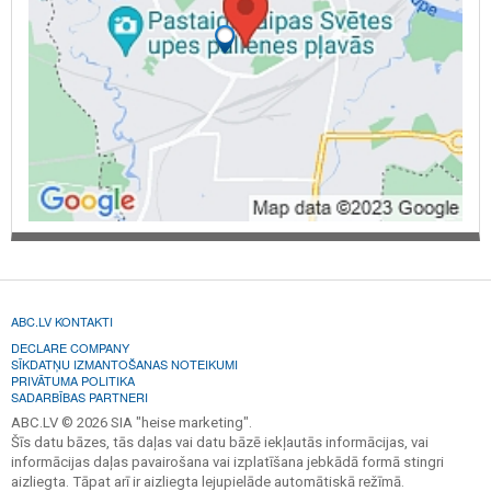
ABC.LV KONTAKTI
DECLARE COMPANY
SĪKDATŅU IZMANTOŠANAS NOTEIKUMI
PRIVĀTUMA POLITIKA
SADARBĪBAS PARTNERI
ABC.LV © 2026 SIA "heise marketing".
Šīs datu bāzes, tās daļas vai datu bāzē iekļautās informācijas, vai
informācijas daļas pavairošana vai izplatīšana jebkādā formā stingri
aizliegta. Tāpat arī ir aizliegta lejupielāde automātiskā režīmā.