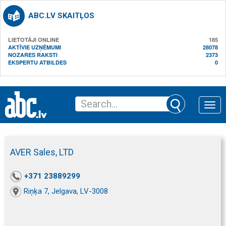
ABC.LV SKAITĻOS
LIETOTĀJI ONLINE
185
AKTĪVIE UZŅĒMUMI
28078
NOZARES RAKSTI
2373
EKSPERTU ATBILDES
0
Toggle
naviga
AVER Sales, LTD
+371 23889299
Riņķa 7, Jelgava, LV-3008