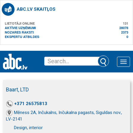
ABC.LV SKAITĻOS
LIETOTĀJI ONLINE
131
AKTĪVIE UZŅĒMUMI
28078
NOZARES RAKSTI
2373
EKSPERTU ATBILDES
0
Toggle
naviga
Baart, LTD
+371 26575813
Mēness 2A, Inčukalns, Inčukalna pagasts, Siguldas nov.,
LV-2141
Design, interior