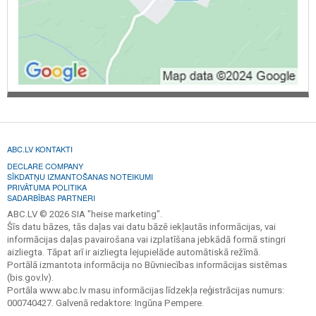
ABC.LV KONTAKTI
DECLARE COMPANY
SĪKDATŅU IZMANTOŠANAS NOTEIKUMI
PRIVĀTUMA POLITIKA
SADARBĪBAS PARTNERI
ABC.LV © 2026 SIA "heise marketing".
Šīs datu bāzes, tās daļas vai datu bāzē iekļautās informācijas, vai
informācijas daļas pavairošana vai izplatīšana jebkādā formā stingri
aizliegta. Tāpat arī ir aizliegta lejupielāde automātiskā režīmā.
Portālā izmantota informācija no Būvniecības informācijas sistēmas
(bis.gov.lv).
Portāla www.abc.lv masu informācijas līdzekļa reģistrācijas numurs:
000740427. Galvenā redaktore: Ingūna Pempere.