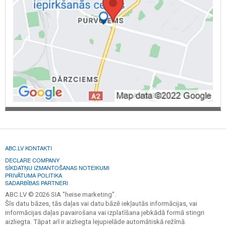
ABC.LV KONTAKTI
DECLARE COMPANY
SĪKDATŅU IZMANTOŠANAS NOTEIKUMI
PRIVĀTUMA POLITIKA
SADARBĪBAS PARTNERI
ABC.LV © 2026 SIA "heise marketing".
Šīs datu bāzes, tās daļas vai datu bāzē iekļautās informācijas, vai
informācijas daļas pavairošana vai izplatīšana jebkādā formā stingri
aizliegta. Tāpat arī ir aizliegta lejupielāde automātiskā režīmā.