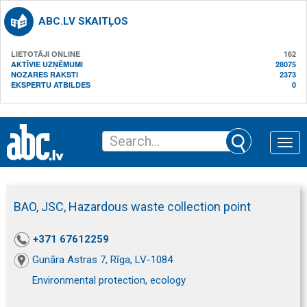
ABC.LV SKAITĻOS
LIETOTĀJI ONLINE
162
AKTĪVIE UZŅĒMUMI
28075
NOZARES RAKSTI
2373
EKSPERTU ATBILDES
0
Toggle
naviga
BAO, JSC, Hazardous waste collection point
+371 67612259
Gunāra Astras 7, Rīga, LV-1084
Environmental protection, ecology