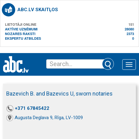
ABC.LV SKAITĻOS
LIETOTĀJI ONLINE
151
AKTĪVIE UZŅĒMUMI
28080
NOZARES RAKSTI
2373
EKSPERTU ATBILDES
0
Toggle
naviga
Bazevich B. and Bazevics U, sworn notaries
+371 67845422
Augusta Deglava 9, Rīga, LV-1009