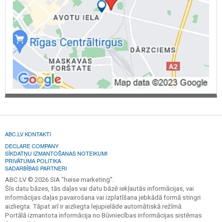
ABC.LV KONTAKTI
DECLARE COMPANY
SĪKDATŅU IZMANTOŠANAS NOTEIKUMI
PRIVĀTUMA POLITIKA
SADARBĪBAS PARTNERI
ABC.LV © 2026 SIA "heise marketing".
Šīs datu bāzes, tās daļas vai datu bāzē iekļautās informācijas, vai
informācijas daļas pavairošana vai izplatīšana jebkādā formā stingri
aizliegta. Tāpat arī ir aizliegta lejupielāde automātiskā režīmā.
Portālā izmantota informācija no Būvniecības informācijas sistēmas