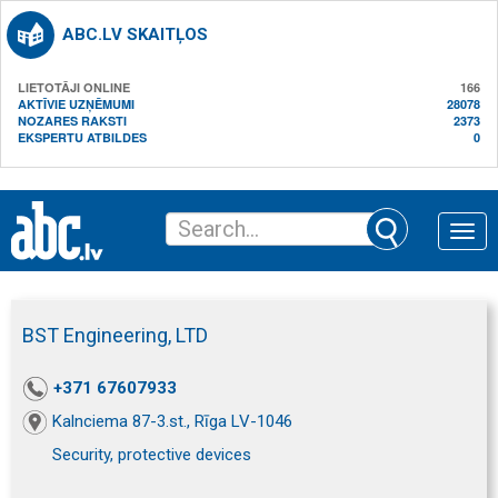
ABC.LV SKAITĻOS
LIETOTĀJI ONLINE
166
AKTĪVIE UZŅĒMUMI
28078
NOZARES RAKSTI
2373
EKSPERTU ATBILDES
0
Toggle
naviga
BST Engineering, LTD
+371 67607933
Kalnciema 87-3.st., Rīga LV-1046
Security, protective devices