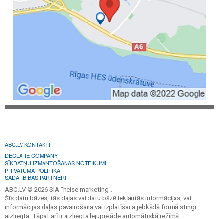
ABC.LV KONTAKTI
DECLARE COMPANY
SĪKDATŅU IZMANTOŠANAS NOTEIKUMI
PRIVĀTUMA POLITIKA
SADARBĪBAS PARTNERI
ABC.LV © 2026 SIA "heise marketing".
Šīs datu bāzes, tās daļas vai datu bāzē iekļautās informācijas, vai
informācijas daļas pavairošana vai izplatīšana jebkādā formā stingri
aizliegta. Tāpat arī ir aizliegta lejupielāde automātiskā režīmā.