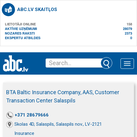
ABC.LV SKAITĻOS
LIETOTĀJI ONLINE
158
AKTĪVIE UZŅĒMUMI
28079
NOZARES RAKSTI
2373
EKSPERTU ATBILDES
0
Toggle
naviga
BTA Baltic Insurance Company, AAS, Customer
Transaction Center Salaspils
+371 28679666
Skolas 4D, Salaspils, Salaspils nov., LV-2121
Insurance