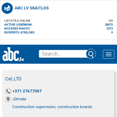
ABC.LV SKAITĻOS
LIETOTĀJI ONLINE
169
AKTĪVIE UZŅĒMUMI
28075
NOZARES RAKSTI
2373
EKSPERTU ATBILDES
0
Toggle
naviga
Cel, LTD
+371 27677087
Jūrmala
Construction supervision, construction boards