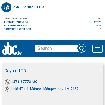
ABC.LV SKAITĻOS
LIETOTĀJI ONLINE
292
AKTĪVIE UZŅĒMUMI
28078
NOZARES RAKSTI
2373
EKSPERTU ATBILDES
0
Toggle
naviga
Dayton, LTD
+371 67772120
Lielā 47 k-1, Mārupe, Mārupes nov., LV-2167