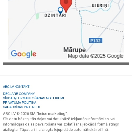
ABC.LV KONTAKTI
DECLARE COMPANY
SĪKDATŅU IZMANTOŠANAS NOTEIKUMI
PRIVĀTUMA POLITIKA
SADARBĪBAS PARTNERI
ABC.LV © 2026 SIA "heise marketing".
Šīs datu bāzes, tās daļas vai datu bāzē iekļautās informācijas, vai
informācijas daļas pavairošana vai izplatīšana jebkādā formā stingri
aizliegta. Tāpat arī ir aizliegta lejupielāde automātiskā režīmā.