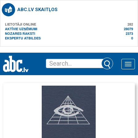
ABC.LV SKAITĻOS
LIETOTĀJI ONLINE
282
AKTĪVIE UZŅĒMUMI
28079
NOZARES RAKSTI
2373
EKSPERTU ATBILDES
0
Toggle
naviga