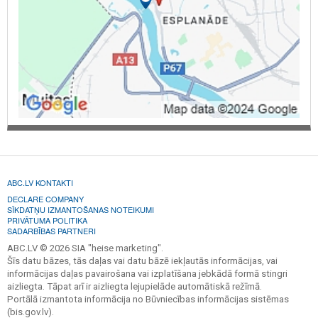
ABC.LV KONTAKTI
DECLARE COMPANY
SĪKDATŅU IZMANTOŠANAS NOTEIKUMI
PRIVĀTUMA POLITIKA
SADARBĪBAS PARTNERI
ABC.LV © 2026 SIA "heise marketing".
Šīs datu bāzes, tās daļas vai datu bāzē iekļautās informācijas, vai
informācijas daļas pavairošana vai izplatīšana jebkādā formā stingri
aizliegta. Tāpat arī ir aizliegta lejupielāde automātiskā režīmā.
Portālā izmantota informācija no Būvniecības informācijas sistēmas
(bis.gov.lv).