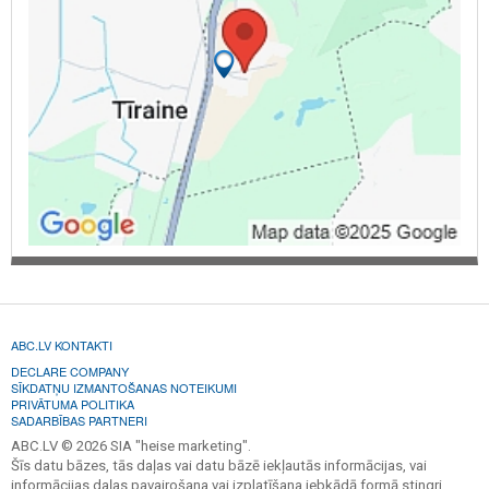
ABC.LV KONTAKTI
DECLARE COMPANY
SĪKDATŅU IZMANTOŠANAS NOTEIKUMI
PRIVĀTUMA POLITIKA
SADARBĪBAS PARTNERI
ABC.LV © 2026 SIA "heise marketing".
Šīs datu bāzes, tās daļas vai datu bāzē iekļautās informācijas, vai
informācijas daļas pavairošana vai izplatīšana jebkādā formā stingri