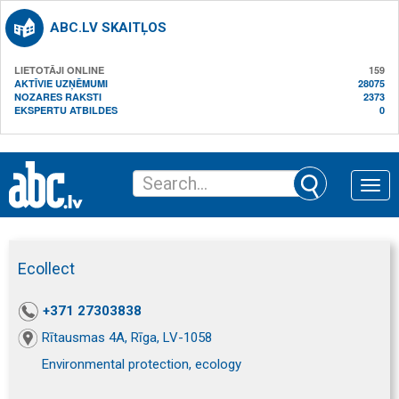
ABC.LV SKAITĻOS
LIETOTĀJI ONLINE
159
AKTĪVIE UZŅĒMUMI
28075
NOZARES RAKSTI
2373
EKSPERTU ATBILDES
0
Toggle
naviga
Ecollect
+371 27303838
Rītausmas 4A, Rīga, LV-1058
Environmental protection, ecology