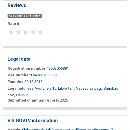
Reviews
Add a rating and review
Rate it
Legal data
Registration number
43603056891
VAT number
LV43603056891
Founded
20.12.2012
Legal address
Avotu iela 15, Likverteni, Vecsaules pag., Bauskas
nov., LV-3932
Submitted of annual reports
2025
BIS.GOV.LV information
Activity
Elektroietaišu izbūves darbu vadīšana un būvuzraudzība