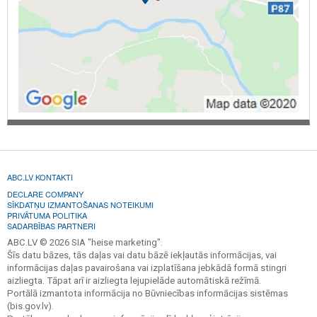
ABC.LV KONTAKTI
DECLARE COMPANY
SĪKDATŅU IZMANTOŠANAS NOTEIKUMI
PRIVĀTUMA POLITIKA
SADARBĪBAS PARTNERI
ABC.LV © 2026 SIA "heise marketing".
Šīs datu bāzes, tās daļas vai datu bāzē iekļautās informācijas, vai
informācijas daļas pavairošana vai izplatīšana jebkādā formā stingri
aizliegta. Tāpat arī ir aizliegta lejupielāde automātiskā režīmā.
Portālā izmantota informācija no Būvniecības informācijas sistēmas
(bis.gov.lv).