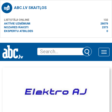
ABC.LV SKAITĻOS
LIETOTĀJI ONLINE
132
AKTĪVIE UZŅĒMUMI
28079
NOZARES RAKSTI
2373
EKSPERTU ATBILDES
0
Toggle
naviga