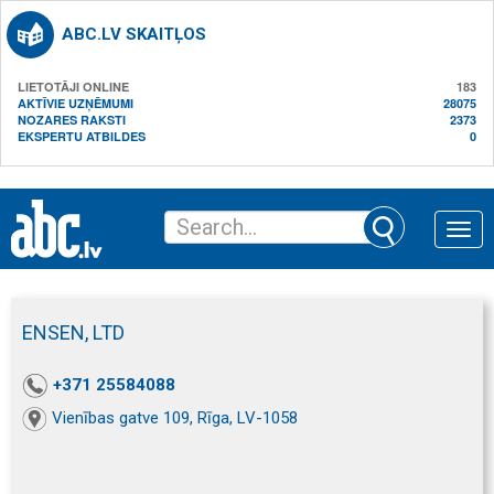
ABC.LV SKAITĻOS
LIETOTĀJI ONLINE
183
AKTĪVIE UZŅĒMUMI
28075
NOZARES RAKSTI
2373
EKSPERTU ATBILDES
0
Toggle
naviga
ENSEN, LTD
+371 25584088
Vienības gatve 109, Rīga, LV-1058