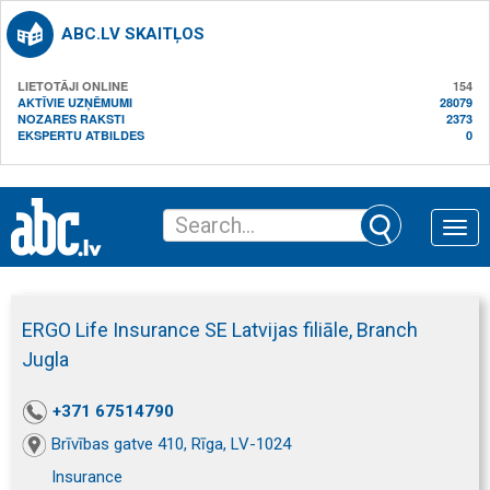
ABC.LV SKAITĻOS
LIETOTĀJI ONLINE
154
AKTĪVIE UZŅĒMUMI
28079
NOZARES RAKSTI
2373
EKSPERTU ATBILDES
0
Toggle
naviga
ERGO Life Insurance SE Latvijas filiāle, Branch
Jugla
+371 67514790
Brīvības gatve 410, Rīga, LV-1024
Insurance