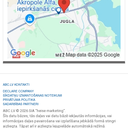
ABC.LV KONTAKTI
DECLARE COMPANY
SĪKDATŅU IZMANTOŠANAS NOTEIKUMI
PRIVĀTUMA POLITIKA
SADARBĪBAS PARTNERI
ABC.LV © 2026 SIA "heise marketing".
Šīs datu bāzes, tās daļas vai datu bāzē iekļautās informācijas, vai
informācijas daļas pavairošana vai izplatīšana jebkādā formā stingri
aizliegta. Tāpat arī ir aizliegta lejupielāde automātiskā režīmā.