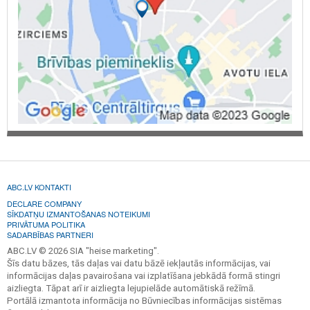
ABC.LV KONTAKTI
DECLARE COMPANY
SĪKDATŅU IZMANTOŠANAS NOTEIKUMI
PRIVĀTUMA POLITIKA
SADARBĪBAS PARTNERI
ABC.LV © 2026 SIA "heise marketing".
Šīs datu bāzes, tās daļas vai datu bāzē iekļautās informācijas, vai
informācijas daļas pavairošana vai izplatīšana jebkādā formā stingri
aizliegta. Tāpat arī ir aizliegta lejupielāde automātiskā režīmā.
Portālā izmantota informācija no Būvniecības informācijas sistēmas