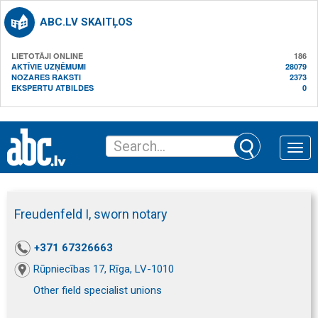
ABC.LV SKAITĻOS
LIETOTĀJI ONLINE
186
AKTĪVIE UZŅĒMUMI
28079
NOZARES RAKSTI
2373
EKSPERTU ATBILDES
0
Toggle
naviga
Freudenfeld I, sworn notary
+371 67326663
Rūpniecības 17, Rīga, LV-1010
Other field specialist unions