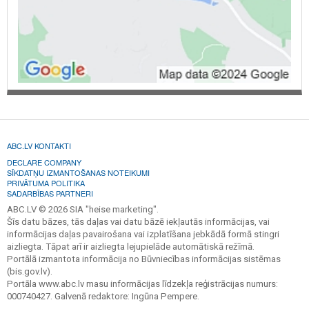
ABC.LV KONTAKTI
DECLARE COMPANY
SĪKDATŅU IZMANTOŠANAS NOTEIKUMI
PRIVĀTUMA POLITIKA
SADARBĪBAS PARTNERI
ABC.LV © 2026 SIA "heise marketing".
Šīs datu bāzes, tās daļas vai datu bāzē iekļautās informācijas, vai
informācijas daļas pavairošana vai izplatīšana jebkādā formā stingri
aizliegta. Tāpat arī ir aizliegta lejupielāde automātiskā režīmā.
Portālā izmantota informācija no Būvniecības informācijas sistēmas
(bis.gov.lv).
Portāla www.abc.lv masu informācijas līdzekļa reģistrācijas numurs:
000740427. Galvenā redaktore: Ingūna Pempere.