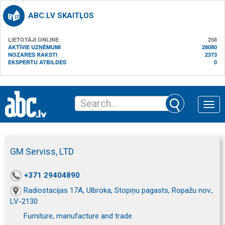
ABC.LV SKAITĻOS
LIETOTĀJI ONLINE
258
AKTĪVIE UZŅĒMUMI
28080
NOZARES RAKSTI
2373
EKSPERTU ATBILDES
0
Toggle
naviga
GM Serviss, LTD
+371 29404890
Radiostacijas 17A, Ulbroka, Stopiņu pagasts, Ropažu nov.,
LV-2130
Furniture, manufacture and trade