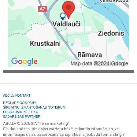
ABC.LV KONTAKTI
DECLARE COMPANY
SĪKDATŅU IZMANTOŠANAS NOTEIKUMI
PRIVĀTUMA POLITIKA
SADARBĪBAS PARTNERI
ABC.LV © 2026 SIA "heise marketing".
Šīs datu bāzes, tās daļas vai datu bāzē iekļautās informācijas, vai
informācijas daļas pavairošana vai izplatīšana jebkādā formā stingri