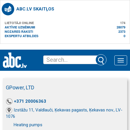
ABC.LV SKAITĻOS
LIETOTĀJI ONLINE
174
AKTĪVIE UZŅĒMUMI
28079
NOZARES RAKSTI
2373
EKSPERTU ATBILDES
0
Toggle
naviga
GPower, LTD
+371 20006363
Izstāžu 11, Valdlauči, Ķekavas pagasts, Ķekavas nov., LV-
1076
Heating pumps