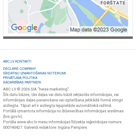
ABC.LV KONTAKTI
DECLARE COMPANY
SĪKDATŅU IZMANTOŠANAS NOTEIKUMI
PRIVĀTUMA POLITIKA
SADARBĪBAS PARTNERI
ABC.LV © 2026 SIA "heise marketing".
Šīs datu bāzes, tās daļas vai datu bāzē iekļautās informācijas, vai
informācijas daļas pavairošana vai izplatīšana jebkādā formā stingri
aizliegta. Tāpat arī ir aizliegta lejupielāde automātiskā režīmā.
Portālā izmantota informācija no Būvniecības informācijas sistēmas
(bis.gov.lv).
Portāla www.abc.lv masu informācijas līdzekļa reģistrācijas numurs:
000740427. Galvenā redaktore: Ingūna Pempere.