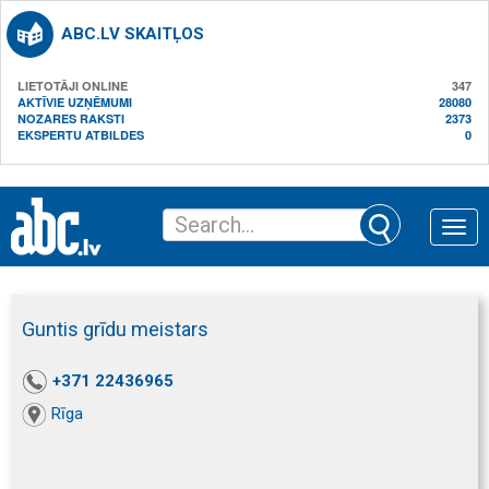
ABC.LV SKAITĻOS
LIETOTĀJI ONLINE
347
AKTĪVIE UZŅĒMUMI
28080
NOZARES RAKSTI
2373
EKSPERTU ATBILDES
0
Toggle
naviga
Guntis grīdu meistars
+371 22436965
Rīga