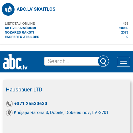
ABC.LV SKAITĻOS
LIETOTĀJI ONLINE
433
AKTĪVIE UZŅĒMUMI
28080
NOZARES RAKSTI
2373
EKSPERTU ATBILDES
0
Toggle
naviga
Hausbauer, LTD
+371 25530630
Krišjāņa Barona 3, Dobele, Dobeles nov., LV-3701