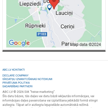
ABC.LV KONTAKTI
DECLARE COMPANY
SĪKDATŅU IZMANTOŠANAS NOTEIKUMI
PRIVĀTUMA POLITIKA
SADARBĪBAS PARTNERI
ABC.LV © 2026 SIA "heise marketing".
Šīs datu bāzes, tās daļas vai datu bāzē iekļautās informācijas, vai
informācijas daļas pavairošana vai izplatīšana jebkādā formā stingri
aizliegta. Tāpat arī ir aizliegta lejupielāde automātiskā režīmā.