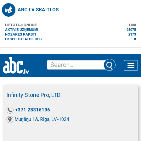
ABC.LV SKAITĻOS
LIETOTĀJI ONLINE
1188
AKTĪVIE UZŅĒMUMI
28075
NOZARES RAKSTI
2373
EKSPERTU ATBILDES
0
Toggle
naviga
Infinity Stone Pro, LTD
+371 28316196
Murjāņu 1A, Rīga, LV-1024