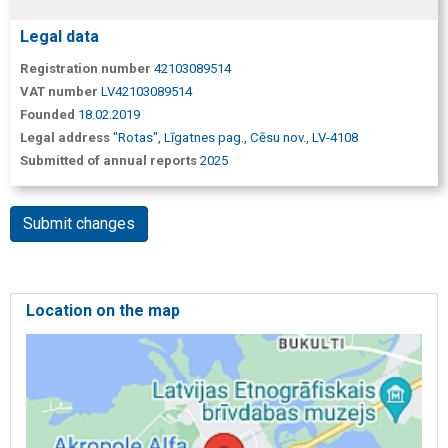
Legal data
Registration number
42103089514
VAT number
LV42103089514
Founded
18.02.2019
Legal address
"Rotas", Līgatnes pag., Cēsu nov., LV-4108
Submitted of annual reports
2025
Submit changes
Location on the map