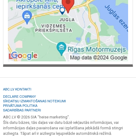
ABC.LV KONTAKTI
DECLARE COMPANY
SĪKDATŅU IZMANTOŠANAS NOTEIKUMI
PRIVĀTUMA POLITIKA
SADARBĪBAS PARTNERI
ABC.LV © 2026 SIA "heise marketing".
Šīs datu bāzes, tās daļas vai datu bāzē iekļautās informācijas, vai
informācijas daļas pavairošana vai izplatīšana jebkādā formā stingri
aizliegta. Tāpat arī ir aizliegta lejupielāde automātiskā režīmā.