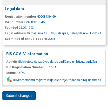
Legal data
Registration number
40003139469
VAT number
LV40003139469
Founded
26.07.1993
Legal address
Silmaļu iela 17 – 18, Salaspils, Salaspils nov., LV-2121
Submitted of annual reports
2025
BIS.GOV.LV information
Activity
Elektroietaišu izbūves darbu vadīšana un būvuzraudzība
BIS Registration Number
3077-RA
Status
Aktīvs
Būvkomersantu reģistrā iekļautie projektēšanas biroji un firmas
Submit changes