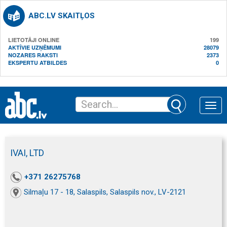
ABC.LV SKAITĻOS
LIETOTĀJI ONLINE
199
AKTĪVIE UZŅĒMUMI
28079
NOZARES RAKSTI
2373
EKSPERTU ATBILDES
0
Toggle
naviga
IVAI, LTD
+371 26275768
Silmaļu 17 - 18, Salaspils, Salaspils nov., LV-2121