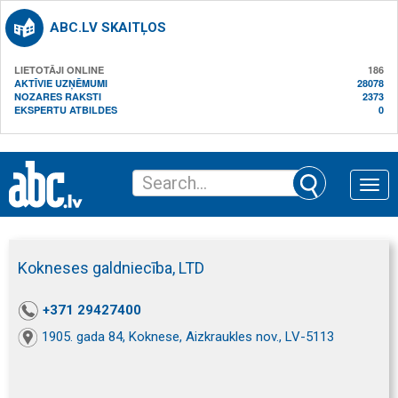
ABC.LV SKAITĻOS
LIETOTĀJI ONLINE
186
AKTĪVIE UZŅĒMUMI
28078
NOZARES RAKSTI
2373
EKSPERTU ATBILDES
0
Toggle
naviga
Kokneses galdniecība, LTD
+371 29427400
1905. gada 84, Koknese, Aizkraukles nov., LV-5113