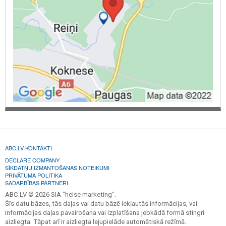
ABC.LV KONTAKTI
DECLARE COMPANY
SĪKDATŅU IZMANTOŠANAS NOTEIKUMI
PRIVĀTUMA POLITIKA
SADARBĪBAS PARTNERI
ABC.LV © 2026 SIA "heise marketing".
Šīs datu bāzes, tās daļas vai datu bāzē iekļautās informācijas, vai
informācijas daļas pavairošana vai izplatīšana jebkādā formā stingri
aizliegta. Tāpat arī ir aizliegta lejupielāde automātiskā režīmā.