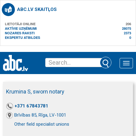
ABC.LV SKAITĻOS
LIETOTĀJI ONLINE
206
AKTĪVIE UZŅĒMUMI
28075
NOZARES RAKSTI
2373
EKSPERTU ATBILDES
0
Toggle
naviga
Krumina S, sworn notary
+371 67843781
Brīvības 85, Rīga, LV-1001
Other field specialist unions