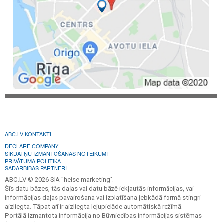
ABC.LV KONTAKTI
DECLARE COMPANY
SĪKDATŅU IZMANTOŠANAS NOTEIKUMI
PRIVĀTUMA POLITIKA
SADARBĪBAS PARTNERI
ABC.LV © 2026 SIA "heise marketing".
Šīs datu bāzes, tās daļas vai datu bāzē iekļautās informācijas, vai
informācijas daļas pavairošana vai izplatīšana jebkādā formā stingri
aizliegta. Tāpat arī ir aizliegta lejupielāde automātiskā režīmā.
Portālā izmantota informācija no Būvniecības informācijas sistēmas