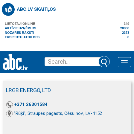
ABC.LV SKAITĻOS
LIETOTĀJI ONLINE
349
AKTĪVIE UZŅĒMUMI
28080
NOZARES RAKSTI
2373
EKSPERTU ATBILDES
0
Toggle
naviga
LRGB ENERGO, LTD
+371 26301584
"Rūķi", Straupes pagasts, Cēsu nov., LV-4152