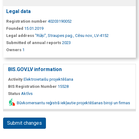
Legal data
Registration number
40203190052
Founded
15.01.2019
Legal address
"Rūķi", Straupes pag., Cēsu nov., LV-4152
Submitted of annual reports
2023
Owners
1
BIS.GOV.LV information
Activity
Elektroietaišu projektēšana
BIS Registration Number
15528
Status
Aktīvs
Būvkomersantu reģistrā iekļautie projektēšanas biroji un firmas
Submit changes