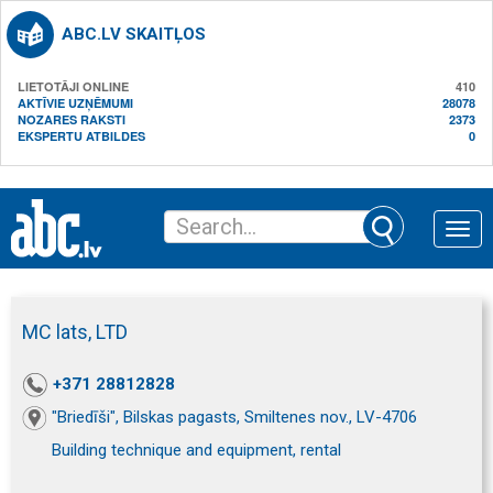
ABC.LV SKAITĻOS
LIETOTĀJI ONLINE
410
AKTĪVIE UZŅĒMUMI
28078
NOZARES RAKSTI
2373
EKSPERTU ATBILDES
0
Toggle
naviga
MC lats, LTD
+371 28812828
"Briedīši", Bilskas pagasts, Smiltenes nov., LV-4706
Building technique and equipment, rental