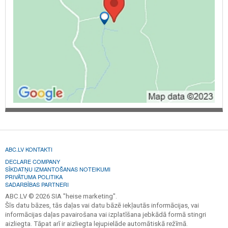
ABC.LV KONTAKTI
DECLARE COMPANY
SĪKDATŅU IZMANTOŠANAS NOTEIKUMI
PRIVĀTUMA POLITIKA
SADARBĪBAS PARTNERI
ABC.LV © 2026 SIA "heise marketing".
Šīs datu bāzes, tās daļas vai datu bāzē iekļautās informācijas, vai
informācijas daļas pavairošana vai izplatīšana jebkādā formā stingri
aizliegta. Tāpat arī ir aizliegta lejupielāde automātiskā režīmā.