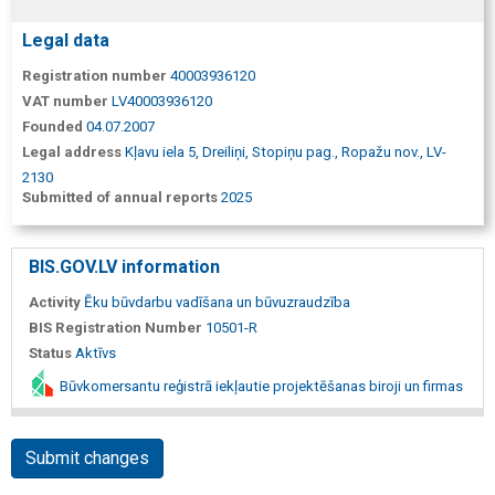
Legal data
Registration number
40003936120
VAT number
LV40003936120
Founded
04.07.2007
Legal address
Kļavu iela 5, Dreiliņi, Stopiņu pag., Ropažu nov., LV-
2130
Submitted of annual reports
2025
BIS.GOV.LV information
Activity
Ēku būvdarbu vadīšana un būvuzraudzība
BIS Registration Number
10501-R
Status
Aktīvs
Būvkomersantu reģistrā iekļautie projektēšanas biroji un firmas
Submit changes