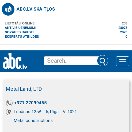
ABC.LV SKAITĻOS
LIETOTĀJI ONLINE
203
AKTĪVIE UZŅĒMUMI
28078
NOZARES RAKSTI
2373
EKSPERTU ATBILDES
0
Toggle
naviga
Metal Land, LTD
+371 27099455
Lubānas 125A - 5, Rīga, LV-1021
Metal constructions