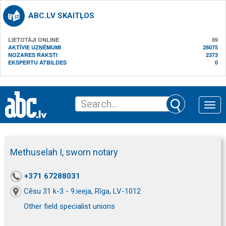
ABC.LV SKAITĻOS
LIETOTĀJI ONLINE
89
AKTĪVIE UZŅĒMUMI
28075
NOZARES RAKSTI
2373
EKSPERTU ATBILDES
0
Toggle
naviga
Methuselah I, sworn notary
+371 67288031
Cēsu 31 k-3 - 9.ieeja, Rīga, LV-1012
Other field specialist unions