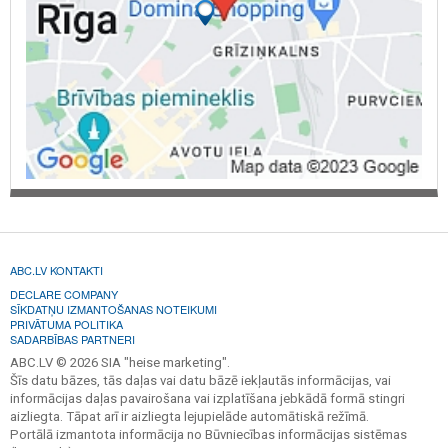
ABC.LV KONTAKTI
DECLARE COMPANY
SĪKDATŅU IZMANTOŠANAS NOTEIKUMI
PRIVĀTUMA POLITIKA
SADARBĪBAS PARTNERI
ABC.LV © 2026 SIA "heise marketing".
Šīs datu bāzes, tās daļas vai datu bāzē iekļautās informācijas, vai
informācijas daļas pavairošana vai izplatīšana jebkādā formā stingri
aizliegta. Tāpat arī ir aizliegta lejupielāde automātiskā režīmā.
Portālā izmantota informācija no Būvniecības informācijas sistēmas