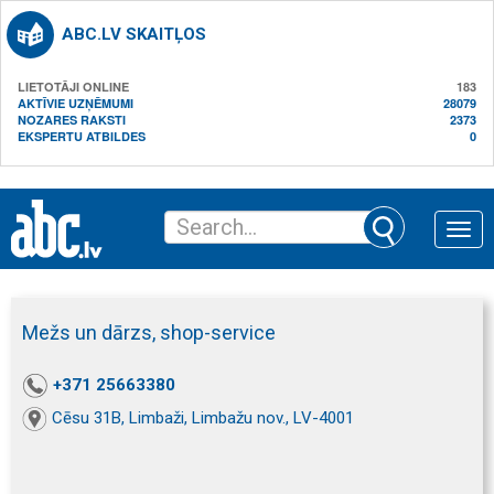
ABC.LV SKAITĻOS
LIETOTĀJI ONLINE
183
AKTĪVIE UZŅĒMUMI
28079
NOZARES RAKSTI
2373
EKSPERTU ATBILDES
0
Toggle
naviga
Mežs un dārzs, shop-service
+371 25663380
Cēsu 31B, Limbaži, Limbažu nov., LV-4001