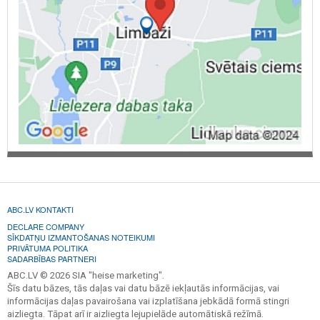
ABC.LV KONTAKTI
DECLARE COMPANY
SĪKDATŅU IZMANTOŠANAS NOTEIKUMI
PRIVĀTUMA POLITIKA
SADARBĪBAS PARTNERI
ABC.LV © 2026 SIA "heise marketing".
Šīs datu bāzes, tās daļas vai datu bāzē iekļautās informācijas, vai
informācijas daļas pavairošana vai izplatīšana jebkādā formā stingri
aizliegta. Tāpat arī ir aizliegta lejupielāde automātiskā režīmā.