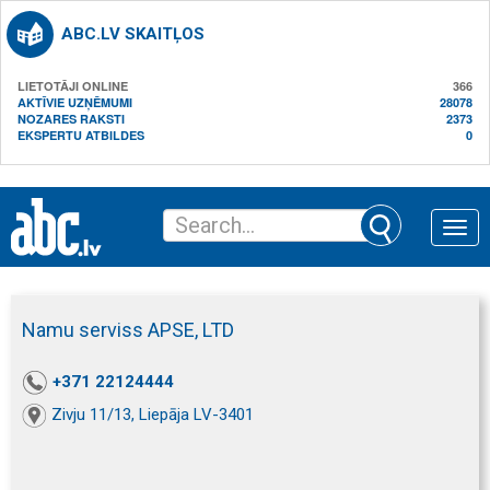
ABC.LV SKAITĻOS
LIETOTĀJI ONLINE
366
AKTĪVIE UZŅĒMUMI
28078
NOZARES RAKSTI
2373
EKSPERTU ATBILDES
0
Toggle
naviga
Namu serviss APSE, LTD
+371 22124444
Zivju 11/13, Liepāja LV-3401