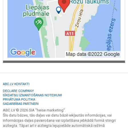
ABC.LV KONTAKTI
DECLARE COMPANY
SĪKDATŅU IZMANTOŠANAS NOTEIKUMI
PRIVĀTUMA POLITIKA
SADARBĪBAS PARTNERI
ABC.LV © 2026 SIA "heise marketing".
Šīs datu bāzes, tās daļas vai datu bāzē iekļautās informācijas, vai
informācijas daļas pavairošana vai izplatīšana jebkādā formā stingri
aizliegta. Tāpat arī ir aizliegta lejupielāde automātiskā režīmā.