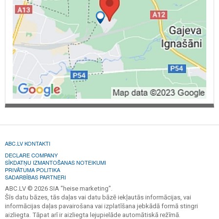
ABC.LV KONTAKTI
DECLARE COMPANY
SĪKDATŅU IZMANTOŠANAS NOTEIKUMI
PRIVĀTUMA POLITIKA
SADARBĪBAS PARTNERI
ABC.LV © 2026 SIA "heise marketing".
Šīs datu bāzes, tās daļas vai datu bāzē iekļautās informācijas, vai
informācijas daļas pavairošana vai izplatīšana jebkādā formā stingri
aizliegta. Tāpat arī ir aizliegta lejupielāde automātiskā režīmā.