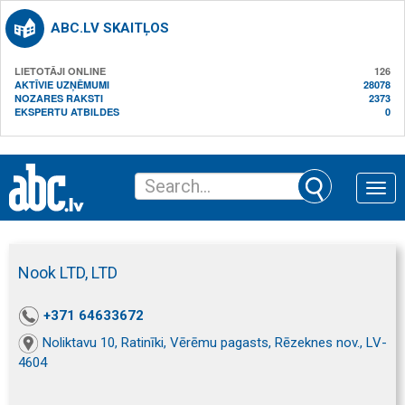
ABC.LV SKAITĻOS
LIETOTĀJI ONLINE
126
AKTĪVIE UZŅĒMUMI
28078
NOZARES RAKSTI
2373
EKSPERTU ATBILDES
0
Toggle
naviga
Nook LTD, LTD
+371 64633672
Noliktavu 10, Ratinīki, Vērēmu pagasts, Rēzeknes nov., LV-
4604