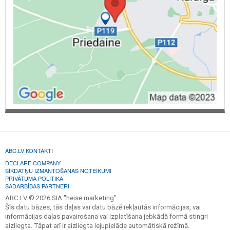
ABC.LV KONTAKTI
DECLARE COMPANY
SĪKDATŅU IZMANTOŠANAS NOTEIKUMI
PRIVĀTUMA POLITIKA
SADARBĪBAS PARTNERI
ABC.LV © 2026 SIA "heise marketing".
Šīs datu bāzes, tās daļas vai datu bāzē iekļautās informācijas, vai
informācijas daļas pavairošana vai izplatīšana jebkādā formā stingri
aizliegta. Tāpat arī ir aizliegta lejupielāde automātiskā režīmā.