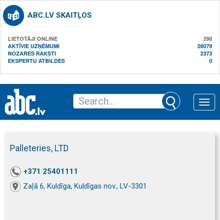
ABC.LV SKAITĻOS
LIETOTĀJI ONLINE
298
AKTĪVIE UZŅĒMUMI
28079
NOZARES RAKSTI
2373
EKSPERTU ATBILDES
0
Toggle
naviga
Palleteries, LTD
+371 25401111
Zaļā 6, Kuldīga, Kuldīgas nov., LV-3301