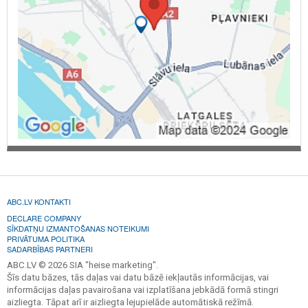
ABC.LV KONTAKTI
DECLARE COMPANY
SĪKDATŅU IZMANTOŠANAS NOTEIKUMI
PRIVĀTUMA POLITIKA
SADARBĪBAS PARTNERI
ABC.LV © 2026 SIA "heise marketing".
Šīs datu bāzes, tās daļas vai datu bāzē iekļautās informācijas, vai
informācijas daļas pavairošana vai izplatīšana jebkādā formā stingri
aizliegta. Tāpat arī ir aizliegta lejupielāde automātiskā režīmā.