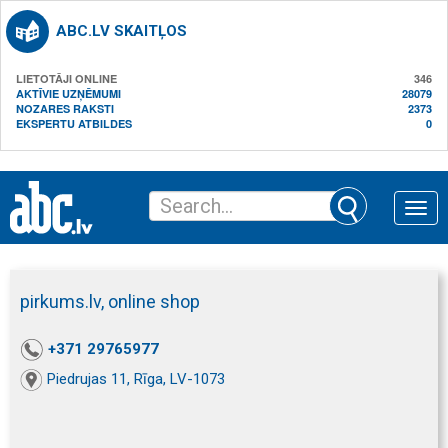
ABC.LV SKAITĻOS
LIETOTĀJI ONLINE
346
AKTĪVIE UZŅĒMUMI
28079
NOZARES RAKSTI
2373
EKSPERTU ATBILDES
0
Toggle
naviga
pirkums.lv, online shop
+371 29765977
Piedrujas 11, Rīga, LV-1073