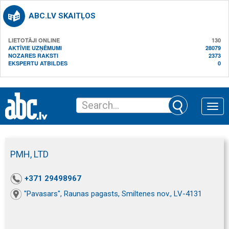
ABC.LV SKAITĻOS
LIETOTĀJI ONLINE
130
AKTĪVIE UZŅĒMUMI
28079
NOZARES RAKSTI
2373
EKSPERTU ATBILDES
0
Toggle
naviga
PMH, LTD
+371 29498967
"Pavasars", Raunas pagasts, Smiltenes nov., LV-4131