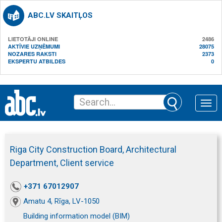
ABC.LV SKAITĻOS
LIETOTĀJI ONLINE
2486
AKTĪVIE UZŅĒMUMI
28075
NOZARES RAKSTI
2373
EKSPERTU ATBILDES
0
Toggle
naviga
Riga City Construction Board, Architectural
Department, Client service
+371 67012907
Amatu 4, Rīga, LV-1050
Building information model (BIM)