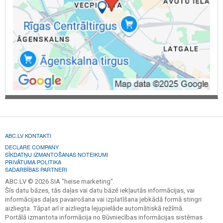
ABC.LV KONTAKTI
DECLARE COMPANY
SĪKDATŅU IZMANTOŠANAS NOTEIKUMI
PRIVĀTUMA POLITIKA
SADARBĪBAS PARTNERI
ABC.LV © 2026 SIA "heise marketing".
Šīs datu bāzes, tās daļas vai datu bāzē iekļautās informācijas, vai
informācijas daļas pavairošana vai izplatīšana jebkādā formā stingri
aizliegta. Tāpat arī ir aizliegta lejupielāde automātiskā režīmā.
Portālā izmantota informācija no Būvniecības informācijas sistēmas