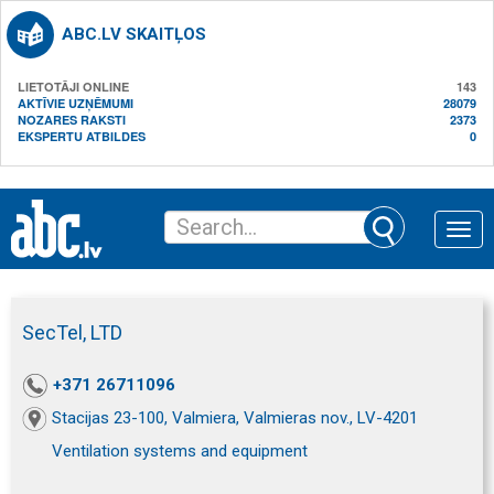
ABC.LV SKAITĻOS
LIETOTĀJI ONLINE
143
AKTĪVIE UZŅĒMUMI
28079
NOZARES RAKSTI
2373
EKSPERTU ATBILDES
0
Toggle
naviga
SecTel, LTD
+371 26711096
Stacijas 23-100, Valmiera, Valmieras nov., LV-4201
Ventilation systems and equipment