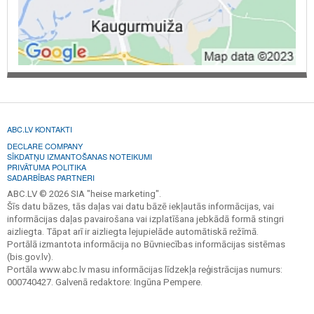
ABC.LV KONTAKTI
DECLARE COMPANY
SĪKDATŅU IZMANTOŠANAS NOTEIKUMI
PRIVĀTUMA POLITIKA
SADARBĪBAS PARTNERI
ABC.LV © 2026 SIA "heise marketing".
Šīs datu bāzes, tās daļas vai datu bāzē iekļautās informācijas, vai
informācijas daļas pavairošana vai izplatīšana jebkādā formā stingri
aizliegta. Tāpat arī ir aizliegta lejupielāde automātiskā režīmā.
Portālā izmantota informācija no Būvniecības informācijas sistēmas
(bis.gov.lv).
Portāla www.abc.lv masu informācijas līdzekļa reģistrācijas numurs:
000740427. Galvenā redaktore: Ingūna Pempere.