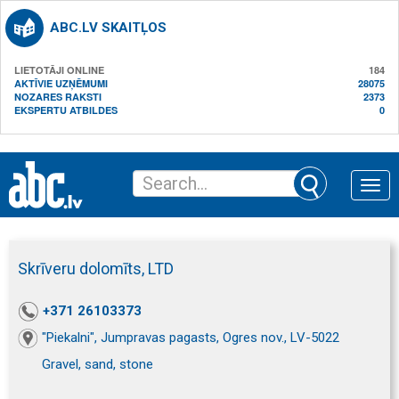
ABC.LV SKAITĻOS
LIETOTĀJI ONLINE
184
AKTĪVIE UZŅĒMUMI
28075
NOZARES RAKSTI
2373
EKSPERTU ATBILDES
0
Toggle
naviga
Skrīveru dolomīts, LTD
+371 26103373
"Piekalni", Jumpravas pagasts, Ogres nov., LV-5022
Gravel, sand, stone