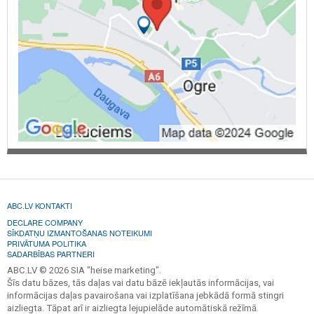
ABC.LV KONTAKTI
DECLARE COMPANY
SĪKDATŅU IZMANTOŠANAS NOTEIKUMI
PRIVĀTUMA POLITIKA
SADARBĪBAS PARTNERI
ABC.LV © 2026 SIA "heise marketing".
Šīs datu bāzes, tās daļas vai datu bāzē iekļautās informācijas, vai
informācijas daļas pavairošana vai izplatīšana jebkādā formā stingri
aizliegta. Tāpat arī ir aizliegta lejupielāde automātiskā režīmā.