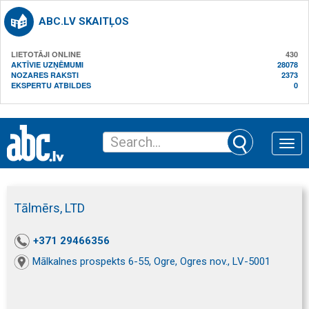
ABC.LV SKAITĻOS
LIETOTĀJI ONLINE
430
AKTĪVIE UZŅĒMUMI
28078
NOZARES RAKSTI
2373
EKSPERTU ATBILDES
0
Toggle
naviga
Tālmērs, LTD
+371 29466356
Mālkalnes prospekts 6-55, Ogre, Ogres nov., LV-5001