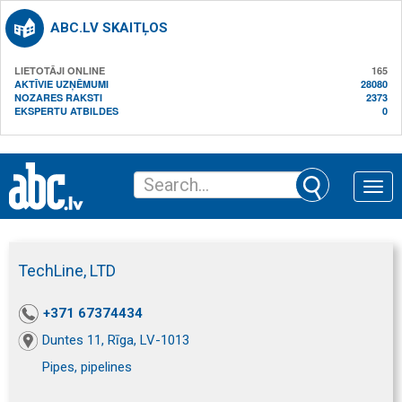
ABC.LV SKAITĻOS
LIETOTĀJI ONLINE
165
AKTĪVIE UZŅĒMUMI
28080
NOZARES RAKSTI
2373
EKSPERTU ATBILDES
0
Toggle
naviga
TechLine, LTD
+371 67374434
Duntes 11, Rīga, LV-1013
Pipes, pipelines