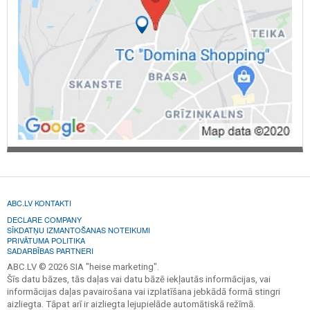
ABC.LV KONTAKTI
DECLARE COMPANY
SĪKDATŅU IZMANTOŠANAS NOTEIKUMI
PRIVĀTUMA POLITIKA
SADARBĪBAS PARTNERI
ABC.LV © 2026 SIA "heise marketing".
Šīs datu bāzes, tās daļas vai datu bāzē iekļautās informācijas, vai
informācijas daļas pavairošana vai izplatīšana jebkādā formā stingri
aizliegta. Tāpat arī ir aizliegta lejupielāde automātiskā režīmā.