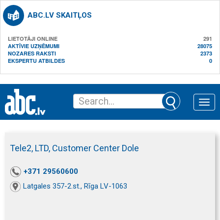
ABC.LV SKAITĻOS
LIETOTĀJI ONLINE
291
AKTĪVIE UZŅĒMUMI
28075
NOZARES RAKSTI
2373
EKSPERTU ATBILDES
0
Toggle
naviga
Tele2, LTD, Customer Center Dole
+371 29560600
Latgales 357-2.st., Rīga LV-1063