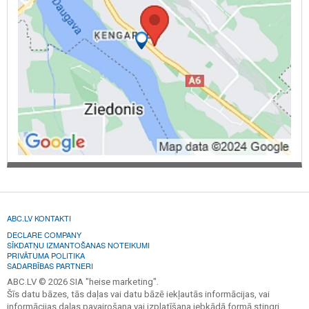
ABC.LV KONTAKTI
DECLARE COMPANY
SĪKDATŅU IZMANTOŠANAS NOTEIKUMI
PRIVĀTUMA POLITIKA
SADARBĪBAS PARTNERI
ABC.LV © 2026 SIA "heise marketing".
Šīs datu bāzes, tās daļas vai datu bāzē iekļautās informācijas, vai
informācijas daļas pavairošana vai izplatīšana jebkādā formā stingri