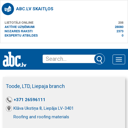
ABC.LV SKAITĻOS
LIETOTĀJI ONLINE
208
AKTĪVIE UZŅĒMUMI
28080
NOZARES RAKSTI
2373
EKSPERTU ATBILDES
0
Toggle
naviga
Toode, LTD, Liepaja branch
+371 26596111
Klāva Ukstiņa 8, Liepāja LV-3401
Roofing and roofing materials