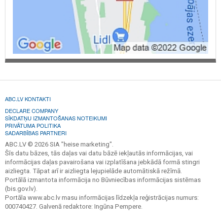
ABC.LV KONTAKTI
DECLARE COMPANY
SĪKDATŅU IZMANTOŠANAS NOTEIKUMI
PRIVĀTUMA POLITIKA
SADARBĪBAS PARTNERI
ABC.LV © 2026 SIA "heise marketing".
Šīs datu bāzes, tās daļas vai datu bāzē iekļautās informācijas, vai
informācijas daļas pavairošana vai izplatīšana jebkādā formā stingri
aizliegta. Tāpat arī ir aizliegta lejupielāde automātiskā režīmā.
Portālā izmantota informācija no Būvniecības informācijas sistēmas
(bis.gov.lv).
Portāla www.abc.lv masu informācijas līdzekļa reģistrācijas numurs:
000740427. Galvenā redaktore: Ingūna Pempere.