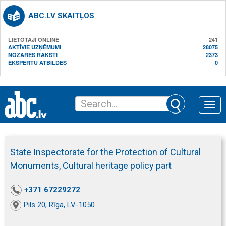
ABC.LV SKAITĻOS
LIETOTĀJI ONLINE
241
AKTĪVIE UZŅĒMUMI
28075
NOZARES RAKSTI
2373
EKSPERTU ATBILDES
0
Toggle
naviga
State Inspectorate for the Protection of Cultural
Monuments, Cultural heritage policy part
+371 67229272
Pils 20, Rīga, LV-1050