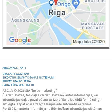
ABC.LV KONTAKTI
DECLARE COMPANY
SĪKDATŅU IZMANTOŠANAS NOTEIKUMI
PRIVĀTUMA POLITIKA
SADARBĪBAS PARTNERI
ABC.LV © 2026 SIA "heise marketing".
Šīs datu bāzes, tās daļas vai datu bāzē iekļautās informācijas, vai
informācijas daļas pavairošana vai izplatīšana jebkādā formā stingri
aizliegta. Tāpat arī ir aizliegta lejupielāde automātiskā režīmā.
Portālā izmantota informācija no Būvniecības informācijas sistēmas