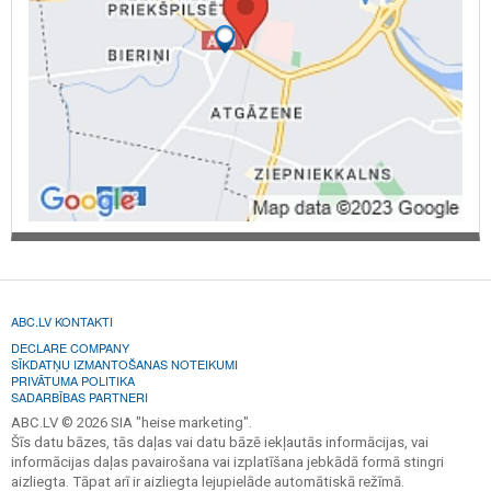
ABC.LV KONTAKTI
DECLARE COMPANY
SĪKDATŅU IZMANTOŠANAS NOTEIKUMI
PRIVĀTUMA POLITIKA
SADARBĪBAS PARTNERI
ABC.LV © 2026 SIA "heise marketing".
Šīs datu bāzes, tās daļas vai datu bāzē iekļautās informācijas, vai
informācijas daļas pavairošana vai izplatīšana jebkādā formā stingri
aizliegta. Tāpat arī ir aizliegta lejupielāde automātiskā režīmā.