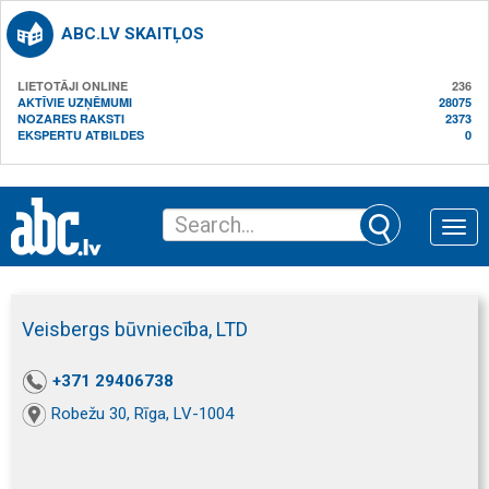
ABC.LV SKAITĻOS
LIETOTĀJI ONLINE
236
AKTĪVIE UZŅĒMUMI
28075
NOZARES RAKSTI
2373
EKSPERTU ATBILDES
0
Toggle
naviga
Veisbergs būvniecība, LTD
+371 29406738
Robežu 30, Rīga, LV-1004