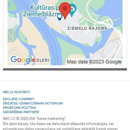
ABC.LV KONTAKTI
DECLARE COMPANY
SĪKDATŅU IZMANTOŠANAS NOTEIKUMI
PRIVĀTUMA POLITIKA
SADARBĪBAS PARTNERI
ABC.LV © 2026 SIA "heise marketing".
Šīs datu bāzes, tās daļas vai datu bāzē iekļautās informācijas, vai
informācijas daļas pavairošana vai izplatīšana jebkādā formā stingri