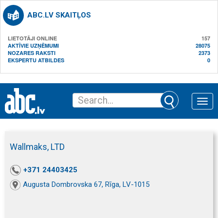
ABC.LV SKAITĻOS
LIETOTĀJI ONLINE
157
AKTĪVIE UZŅĒMUMI
28075
NOZARES RAKSTI
2373
EKSPERTU ATBILDES
0
Toggle
naviga
Wallmaks, LTD
+371 24403425
Augusta Dombrovska 67, Rīga, LV-1015