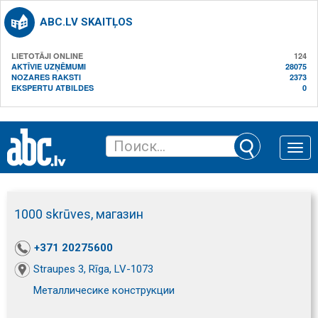
ABC.LV SKAITĻOS
LIETOTĀJI ONLINE
124
AKTĪVIE UZŅĒMUMI
28075
NOZARES RAKSTI
2373
EKSPERTU ATBILDES
0
Toggle
naviga
1000 skrūves, магазин
+371 20275600
Straupes 3, Rīga, LV-1073
Металличесике конструкции