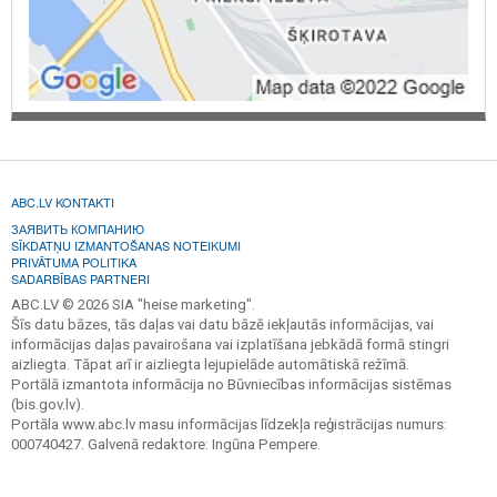
ABC.LV KONTAKTI
ЗАЯВИТЬ КОМПАНИЮ
SĪKDATŅU IZMANTOŠANAS NOTEIKUMI
PRIVĀTUMA POLITIKA
SADARBĪBAS PARTNERI
ABC.LV © 2026 SIA "heise marketing".
Šīs datu bāzes, tās daļas vai datu bāzē iekļautās informācijas, vai
informācijas daļas pavairošana vai izplatīšana jebkādā formā stingri
aizliegta. Tāpat arī ir aizliegta lejupielāde automātiskā režīmā.
Portālā izmantota informācija no Būvniecības informācijas sistēmas
(bis.gov.lv).
Portāla www.abc.lv masu informācijas līdzekļa reģistrācijas numurs:
000740427. Galvenā redaktore: Ingūna Pempere.