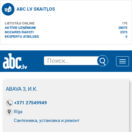
ABC.LV SKAITĻOS
LIETOTĀJI ONLINE
170
AKTĪVIE UZŅĒMUMI
28075
NOZARES RAKSTI
2373
EKSPERTU ATBILDES
0
Toggle
naviga
ABAVA 3, И.К.
+371 27549949
Rīga
Сантехника, установка и ремонт