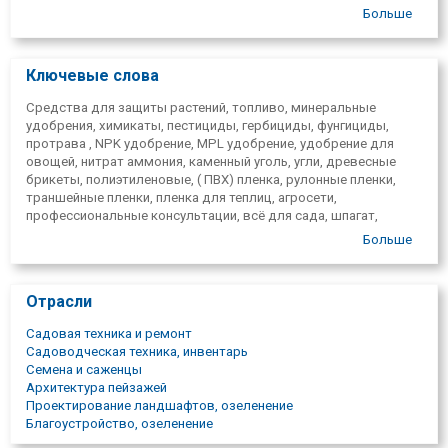
тепличные пленки, сельскохозяйственные сети;
Больше
Шпагат;
Торф.
Ключевые слова
Средства для защиты растений, топливо, минеральные
удобрения, химикаты, пестициды, гербициды, фунгициды,
протрава
, NPK удобрение, MPL удобрение, удобрение для
овощей, нитрат аммония, каменный уголь, угли, древесные
брикеты, полиэтиленовые, ( ПВХ) пленка, рулонные пленки,
траншейные пленки, пленка для теплиц, агросети,
профессиональные консультации, всё для сада, шпагат,
агрохимия, удобрительные средства, сельскохозяйственные
Больше
услуги, нитрат аммония, торф.
Отрасли
Садовая техника и ремонт
Садоводческая техника, инвентарь
Семена и саженцы
Архитектура пейзажей
Проектирование ландшафтов, озеленение
Благоустройство, озеленение