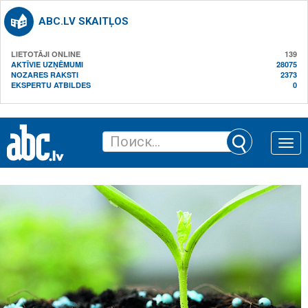
ABC.LV SKAITĻOS
LIETOTĀJI ONLINE
139
AKTĪVIE UZŅĒMUMI
28075
NOZARES RAKSTI
2373
EKSPERTU ATBILDES
0
Toggle
naviga