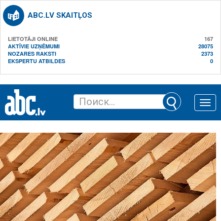
ABC.LV SKAITĻOS
LIETOTĀJI ONLINE
167
AKTĪVIE UZŅĒMUMI
28075
NOZARES RAKSTI
2373
EKSPERTU ATBILDES
0
Toggle
naviga