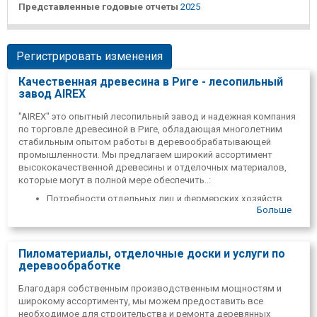
Представленные годовые отчеты
2025
Регистрировать изменения
Качественная древесина в Риге - лесопильный
завод AIREX
"AIREX" это опытный лесопильный завод и надежная компания
по торговле древесиной в Риге, обладающая многолетним
стабильным опытом работы в деревообрабатывающей
промышленности. Мы предлагаем широкий ассортимент
высококачественной древесины и отделочных материалов,
которые могут в полной мере обеспечить..:
Потребности отдельных лиц и фермерских хозяйств,
Больше
работающих по домашнему хозяйству
Проекты профессиональных строительных компаний
Различные процессы серийного производства
Пиломатериалы, отделочные доски и услуги по
Наша главная цель — предоставить клиентам надежные,
деревообработке
долговечные и экономически эффективные решения в
области деревообработки для строительных, ремонтных и
Благодаря собственным производственным мощностям и
отделочных проектов любого масштаба.
широкому ассортименту, мы можем предоставить все
необходимое для строительства и ремонта деревянных