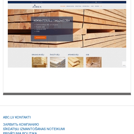
ABC.LV KONTAKTI
ЗАЯВИТЬ КОМПАНИЮ
SĪKDATŅU IZMANTOŠANAS NOTEIKUMI
PRIVĀTUMA POLITIKA