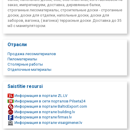
сырья и точная обработка гарантируют, что получаемая
заказ, импрегнируем, доставка, деревянные балки,
древесина будет прочной и соответствовать
строганные лесоматериалы, строительные доски - строганные
строительным стандартам.
доски, доски для отделки, напольные доски, доски для
заборов, вагонка, ( вагонка) террасные доски. Доставка до 35
м3 с манипулятором.
Отрасли
Продажа лесоматериалов
Пиломатериалы
Столярные работы
Отделочные материалы
Saistītie resursi
Информация в портале ZL.LV
Информация в сети порталов Pilseta24
Информация в портале BalticExport.com
Информация в портале building.lv
Информация в портале firmas.lv
Информация в портале visaigimenei.lv