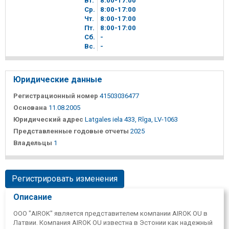
Вт.
8
00
-17
00
Ср.
8
00
-17
00
Чт.
8
00
-17
00
Пт.
8
00
-17
00
Сб.
-
Вc.
-
Юридические данные
Регистрационный номер
41503036477
Основана
11.08.2005
Юридический адрес
Latgales iela 433, Rīga, LV-1063
Представленные годовые отчеты
2025
Владельцы
1
Регистрировать изменения
Описание
ООО "AIROK" является представителем компании AIROK OU в
Латвии. Компания AIROK OU известна в Эстонии как надежный