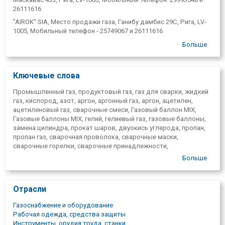
26111616
"AIROK" SIA, Место продажи газа, Ганибу дамбис 29С, Рига, LV-
1005, Мобильный телефон - 25749067 и 26111616
"AIROK", SIA, Газоотвод, улица Мукусалас 59, Рига, LV-1004.,
Больше
Мобильный телефон - 29993548
Пункты самообслуживания:
Ключевые слова
"AIROK" OOO, Газоотвод, ул. Бривибас 447, Рига, LV-3362.
Мобильный телефон- 29993548, 26111616
Промышленный газ, продуктовый газ, газ для сварки, жидкий
"AIROK", OOO, место продажи Gāzu, Baldones iela 1, Rīga, LV-
газ, кислород, азот, аргон, аргонный газ, аргон, ацетилен,
1007., Мобильный телефон- 29993548, 26111616
ацетиленовый газ, сварочные смеси, Газовый баллон MIX,
Газовые баллоны MIX, гелий, гелиевый газ, газовые баллоны,
Удаленные точки обслуживания клиентов:
замена цилиндра, прокат шаров, двуокись углерода, пропан,
"AIROK", OOO, торговое место Газу, улица Бебру 104а, Екабпилс
пропан газ, сварочная проволока, сварочные маски,
"Ošukalns", LV-5201., Мобильный телефон- 29993548, 26111616
сварочные горелки, сварочные принадлежности,
газоснабжение, сервис сварочного оборудования. Газ,
"AIROK", OOO, Газоотвод, ул. Парка 4, Гулбене, LV-4401.,
Больше
газовый баллон, газовые баллоны, аргон, кислород, пропан,
Мобильный телефон - 26133533, 26111616
газовые смеси, гелий, азот, диоксид углерода.
"AIROK", OOO, Газоотвод, Ata Kronvalda iela 40/18 Cēsis, "Metālu
pasaule" . LV-4101. Мобильный телефон - 26111616
Отрасли
"AIROK", OOO, Gāzu tirdzniecības vieta, Улица Яунцелнес, 13A
Газоснабжение и оборудование
Айзкраукле, "Ošukalns", LV-5101., Мобильный телефон-
Рабочая одежда, средства защиты
29993548, 26111616
Инструменты, орудия труда, станки