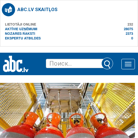
ABC.LV SKAITĻOS
LIETOTĀJI ONLINE
232
AKTĪVIE UZŅĒMUMI
28075
NOZARES RAKSTI
2373
EKSPERTU ATBILDES
0
Toggle
naviga