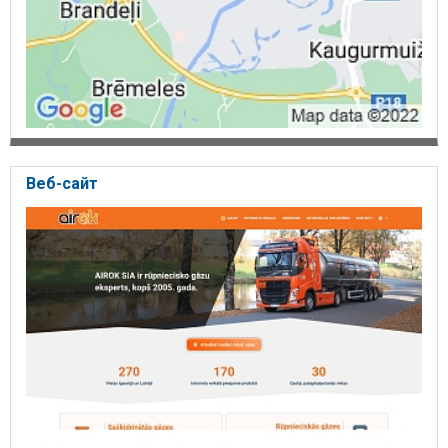
Мобильный телефон - 26111616, 29993548.
"AIROK", OOO, Газоотвод, Дзирнаву 23, Салдус LV-3801.,
Мобильный телефон- 29993548, 26111616
"AIROK", SIA, точка продаж Gāzu, улица Ливциема 9, Икшкиле,
LV-5052., Мобильный телефон- 29993548, 26111616
Веб-сайт