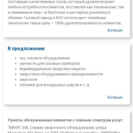
поставщик качественных газов, который удовлетворяет
любые потребности клиентов, поставляя как технические, так
и сжиженные газы - в баллонах и цистернах различного
объема. Газовый завод и АЗС используют новейшие
технологии. Наша цель – 100% удовлетворенность клиентов,
независимо от обстоятельств!
Больше
Airok — новая компания, которая ругала клиентов. Предлагает
как аренду, так и покупку воздушных баллонов. Клиент может
быть свободен от арендной платы и договорных
В предложении:
обязательств.
газ, газовое оборудование
запчасти для газовых приборов
индивидуальные средства защиты
сварочное оборудование и принадлежности
аерозоли
тележки для воздушных шаров и т. д.
Больше
Пункты обслуживания клиентов с полным спектром услуг:
"AIROK" SIA, Сервис сварочного оборудования, улица
Маскавас 433, Рига, LV-1063, Мобильный телефон: 29993548 и